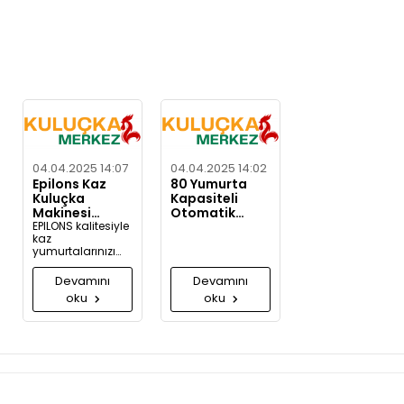
04.04.2025 14:07
04.04.2025 14:02
Epilons Kaz
80 Yumurta
Kuluçka
Kapasiteli
Makinesi
Otomatik
Bakım ve Çıkım
EPILONS kalitesiyle
Çiftlik Kuluçka
kaz
Kılavuzu
Makinesi :
yumurtalarınızı
Yumurta,
başarılı bir şekilde
Bıldırcın, Civciv
kuluçkadan
Devamını
Devamını
Ve Kanatlılar
çıkarmak için bu
oku
oku
İçin Mz-80
profesyonel
rehberi dikkatle
uygulayın.
EPILONS kuluçka
makinelerinin
üstün
teknolojisiyle en
yüksek çıkım
verimini elde