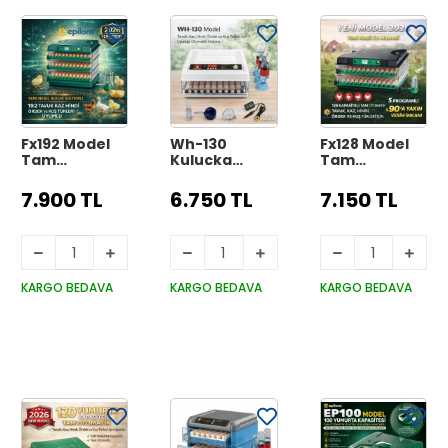
Fx192 Model
Wh-130
Fx128 Model
Tam
Kuluçka
Tam
Otomatik
Makinesi -
Otomatik
Kuluçka
tavuk Kaz
Kuluçka
7.900 TL
6.750 TL
7.150 TL
Makinesi -
Hindi Ördek
Makinesi -
Tüm Kanatlı
Ve Kuş Türleri
Çift Katlı, Çift
Hayvanlara
Uyumlu
Güç Sistemli,
Uyumlu Yeni
Yedek Motor
Su Hazneli
Nesil Su
Hediyeli
Yeni Nesil
Hazneli
İnkübatör
KARGO BEDAVA
KARGO BEDAVA
KARGO BEDAVA
Süngerli
Sistem