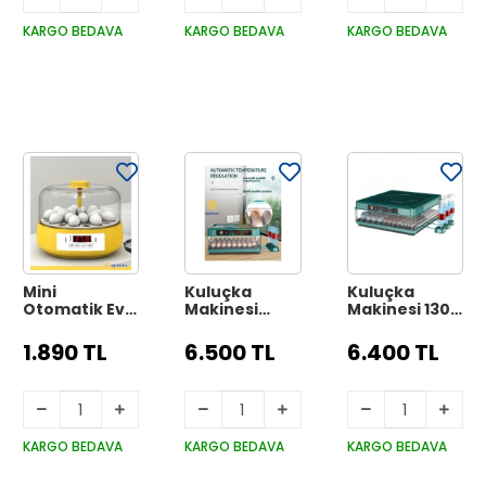
Çıkım
Yetiştiriciliği
Makinesi İçin
Wifi Kamera
KARGO BEDAVA
KARGO BEDAVA
KARGO BEDAVA
Hediyeli
Mini
Kuluçka
Kuluçka
Otomatik Ev
Makinesi
Makinesi 130
Tipi Kuluçka:
Extra Hediyeli
Lu Tam
Papağan
130 Lu Tam
Otomatik
1.890 TL
6.500 TL
6.400 TL
Bıldırcın
Otomatik
Yedek
Kuluçka
Yedek
Motorlu My-
Makinesi 18li
Motorlu
130
Yumurtalı
Mx-18
KARGO BEDAVA
KARGO BEDAVA
KARGO BEDAVA