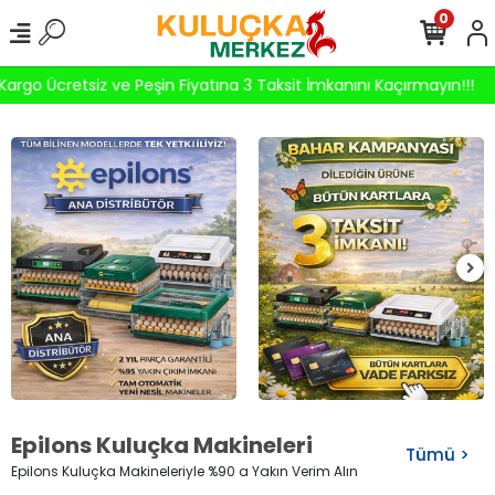
0
rgo Ücretsiz ve Peşin Fiyatına 3 Taksit İmkanını Kaçırmayın!!!
T
Epilons Kuluçka Makineleri
Tümü >
Epilons Kuluçka Makineleriyle %90 a Yakın Verim Alın