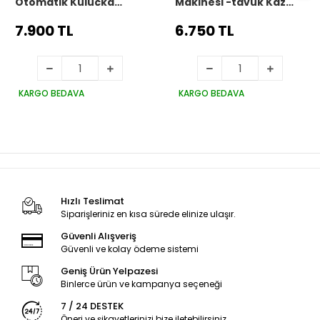
Otomatik Kuluçka
Makinesi -tavuk Kaz
Makinesi - Tüm Kanatlı
Hindi Ördek Ve Kuş
Hayvanlara Uyumlu
Türleri Uyumlu Yedek
7.900 TL
6.750 TL
Yeni Nesil Su Hazneli
Motor Hediyeli
Süngerli Sistem
KARGO BEDAVA
KARGO BEDAVA
Hızlı Teslimat
Siparişleriniz en kısa sürede elinize ulaşır.
Güvenli Alışveriş
Güvenli ve kolay ödeme sistemi
Geniş Ürün Yelpazesi
Binlerce ürün ve kampanya seçeneği
7 / 24 DESTEK
Öneri ve şikayetlerinizi bize iletebilirsiniz.