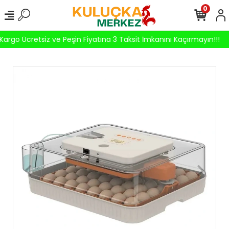
0
argo Ücretsiz ve Peşin Fiyatına 3 Taksit İmkanını Kaçırmayın!!!