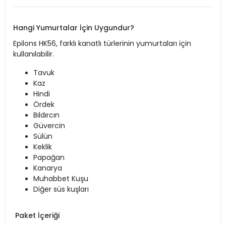
Hangi Yumurtalar İçin Uygundur?
Epilons HK56, farklı kanatlı türlerinin yumurtaları için
kullanılabilir.
Tavuk
Kaz
Hindi
Ördek
Bıldırcın
Güvercin
Sülün
Keklik
Papağan
Kanarya
Muhabbet Kuşu
Diğer süs kuşları
Paket İçeriği